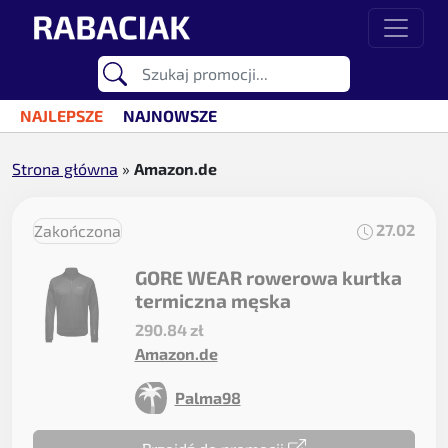
Przejdź do treści
Main Navigation
NAJLEPSZE
NAJNOWSZE
Strona główna
»
Amazon.de
27.02
Zakończona
GORE WEAR rowerowa kurtka
termiczna męska
290.84 zł
Amazon.de
Palma98