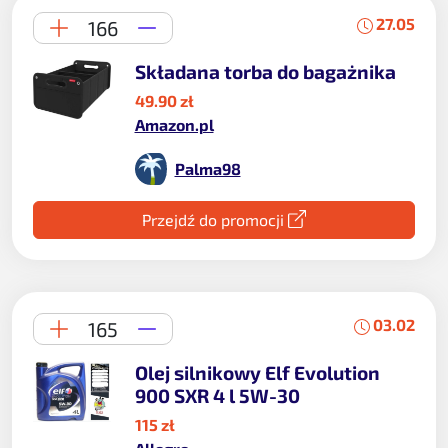
27.05
166
Składana torba do bagażnika
49.90 zł
Amazon.pl
Palma98
Przejdź do promocji
03.02
165
Olej silnikowy Elf Evolution
900 SXR 4 l 5W-30
115 zł