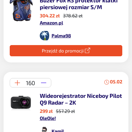
Buzer Fox R3 protektor klatki
piersiowej rozmiar S/M
304.22 zł
378.62 zł
Amazon.pl
Palma98
Przejdź do promocji
05.02
160
Wideorejestrator Niceboy Pilot
Q9 Radar – 2K
299 zł
557.29 zł
OleOle!
Kamil