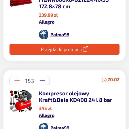
172,8×78 cm
239.99 zł
Allegro
Palma98
Przejdź do promocji
20.02
153
Kompresor olejowy
Kraft&Dele KD400 24 l 8 bar
345 zł
Allegro
Palma98