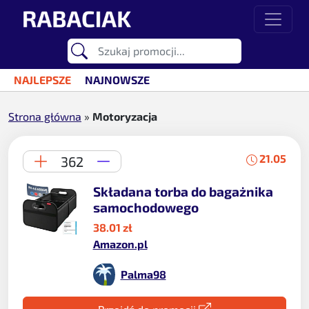
Przejdź do treści
Main Navigation
NAJLEPSZE
NAJNOWSZE
Strona główna
»
Motoryzacja
21.05
362
Składana torba do bagażnika
samochodowego
38.01 zł
Amazon.pl
Palma98