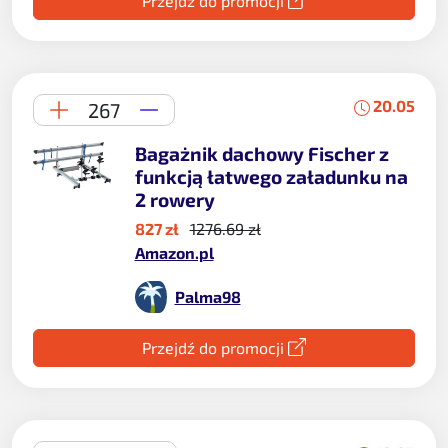
Przejdź do promocji
20.05
267
Bagażnik dachowy Fischer z
funkcją łatwego załadunku na
2 rowery
827 zł
1276.69 zł
Amazon.pl
Palma98
Przejdź do promocji