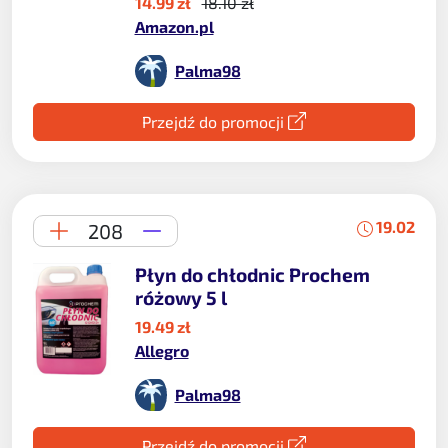
14.99 zł
18.10 zł
Amazon.pl
Palma98
Przejdź do promocji
19.02
208
Płyn do chłodnic Prochem
różowy 5 l
19.49 zł
Allegro
Palma98
Przejdź do promocji