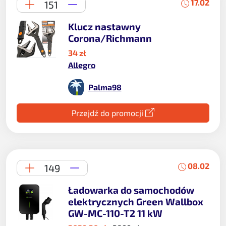
17.02
151
Klucz nastawny
Corona/Richmann
34 zł
Allegro
Palma98
Przejdź do promocji
08.02
149
Ładowarka do samochodów
elektrycznych Green Wallbox
GW-MC-110-T2 11 kW