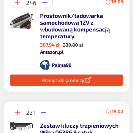
18.05
246
Prostownik/ładowarka
samochodowa 12V z
wbudowaną kompensacją
temperatury.
307.94 zł
339.80 zł
Amazon.pl
Palma98
Przejdź do promocji
19.02
221
Zestaw kluczy trzpieniowych
Wiha 06386 9 sztuk