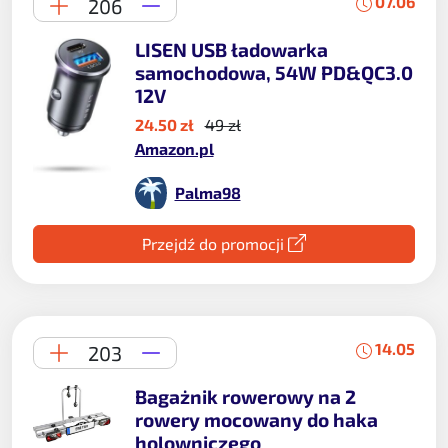
07.06
206
LISEN USB ładowarka
samochodowa, 54W PD&QC3.0
12V
24.50 zł
49 zł
Amazon.pl
Palma98
Przejdź do promocji
14.05
203
Bagażnik rowerowy na 2
rowery mocowany do haka
holowniczego