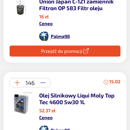
Union Japan C-121 zamiennik
Filtron OP 583 Filtr oleju
16 zł
Ceneo
Palma98
Przejdź do promocji
15.02
146
Olej Silnikowy Liqui Moly Top
Tec 4600 5w30 1L
52.37 zł
Ceneo