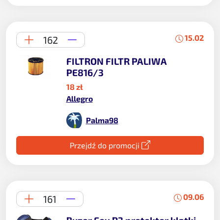
15.02
162
FILTRON FILTR PALIWA
PE816/3
18 zł
Allegro
Palma98
Przejdź do promocji
09.06
161