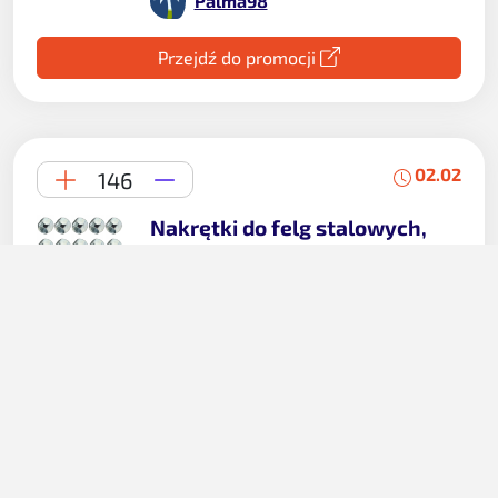
Palma98
Przejdź do promocji
02.02
146
Nakrętki do felg stalowych,
kół – M12x1,5 / Ocynk –
(otwarta bez kołnierza) na
klucz 19 – 20 szt.
30 zł
Allegro
Palma98
Przejdź do promocji