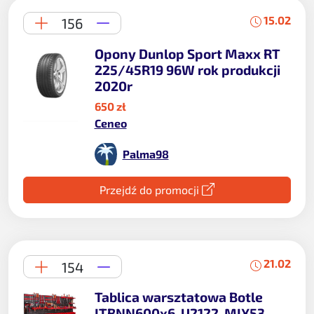
15.02
156
Opony Dunlop Sport Maxx RT
225/45R19 96W rok produkcji
2020r
650 zł
Ceneo
Palma98
Przejdź do promocji
21.02
154
Tablica warsztatowa Botle
ITBNN600x6-U2122-MIX53