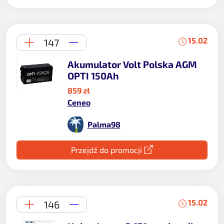
15.02
147
Akumulator Volt Polska AGM
OPTI 150Ah
859 zł
Ceneo
Palma98
Przejdź do promocji
15.02
146