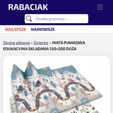
Przejdź do treści
Main Navigation
NAJLEPSZE
NAJNOWSZE
Strona główna
»
Dziecko
»
MATA PIANKOWA
EDUKACYJNA SKŁADANA 150×200 DUŻA