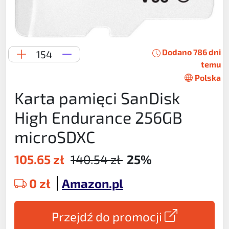
Dodano 786 dni
154
temu
Polska
Karta pamięci SanDisk
High Endurance 256GB
microSDXC
105.65 zł
140.54 zł
25%
0 zł
Amazon.pl
Przejdź do promocji