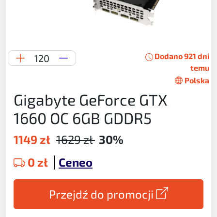
Dodano 921 dni
120
temu
Polska
Gigabyte GeForce GTX
1660 OC 6GB GDDR5
1149 zł
1629 zł
30%
0 zł
Ceneo
Przejdź do promocji